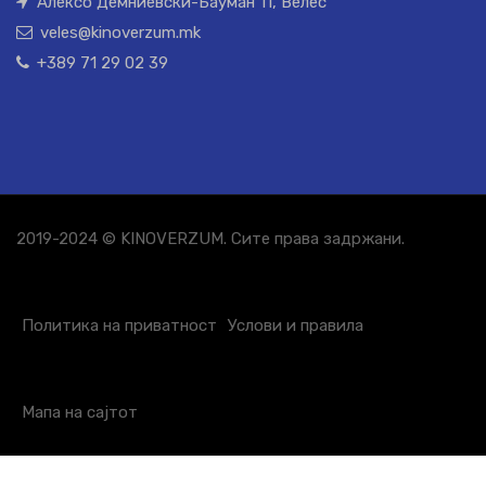
Алексо Демниевски-Бауман 11, Велес
veles@kinoverzum.mk
+389 71 29 02 39
2019-2024 © KINOVERZUM. Сите права задржани.
Политика на приватност
Услови и правила
Мапа на сајтот