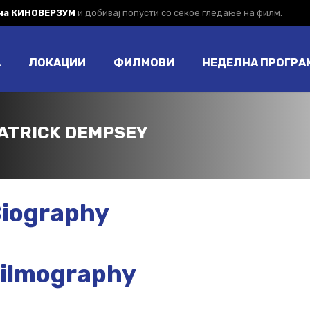
 на КИНОВЕРЗУМ
и добивај попусти со секое гледање на филм.
А
ЛОКАЦИИ
ФИЛМОВИ
НЕДЕЛНА ПРОГРА
ATRICK DEMPSEY
iography
ilmography