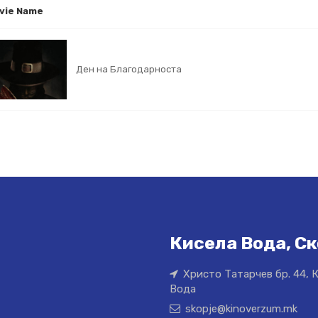
vie Name
Ден на Благодарноста
Кисела Вода, Ск
Христо Татарчев бр. 44, 
Вода
skopje@kinoverzum.mk