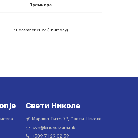
Премиера
7 December 2023 (Thursday)
опје
Свети Николе
Кисела
Маршал Тито 77, Свети Николе
svn@kinoverzum.mk
+389 71 29 02 39