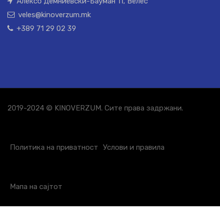
Алексо Демниевски-Бауман 11, Велес
veles@kinoverzum.mk
+389 71 29 02 39
2019-2024 © KINOVERZUM. Сите права задржани.
Политика на приватност
Услови и правила
Мапа на сајтот