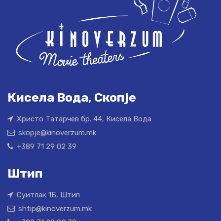
Кисела Вода, Скопје
Христо Татарчев бр. 44, Кисела Вода
skopje@kinoverzum.mk
+389 71 29 02 39
Штип
Суитлак 1Б, Штип
shtip@kinoverzum.mk