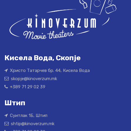
Кисела Вода, Скопје
Христо Татарчев бр. 44, Кисела Вода
skopje@kinoverzum.mk
+389 71 29 02 39
Штип
Суитлак 1Б, Штип
shtip@kinoverzum.mk