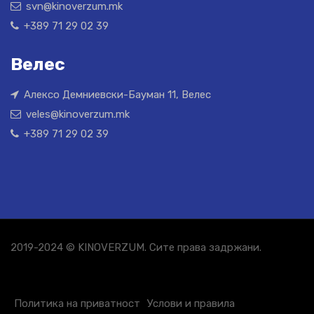
svn@kinoverzum.mk
+389 71 29 02 39
Велес
Алексо Демниевски-Бауман 11, Велес
veles@kinoverzum.mk
+389 71 29 02 39
2019-2024 © KINOVERZUM. Сите права задржани.
Политика на приватност
Услови и правила