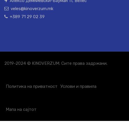
Алексо Демниевски-Бауман 11, Велес
veles@kinoverzum.mk
+389 71 29 02 39
2019-2024 © KINOVERZUM. Сите права задржани.
Политика на приватност
Услови и правила
Мапа на сајтот