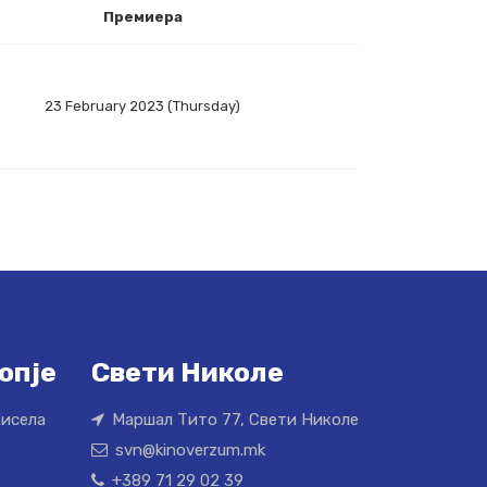
Премиера
23 February 2023 (Thursday)
опје
Свети Николе
Кисела
Маршал Тито 77, Свети Николе
svn@kinoverzum.mk
+389 71 29 02 39