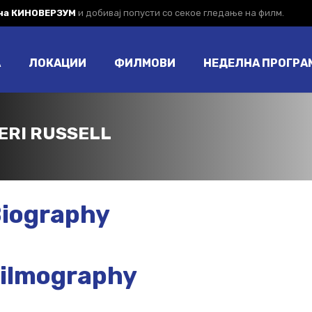
 на КИНОВЕРЗУМ
и добивај попусти со секое гледање на филм.
А
ЛОКАЦИИ
ФИЛМОВИ
НЕДЕЛНА ПРОГРА
ERI RUSSELL
iography
ilmography