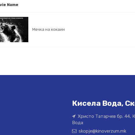
vie Name
Мечка на кокаин
Кисела Вода, Ск
Христо Татарчев бр. 44, 
Вода
skopje@kinoverzum.mk