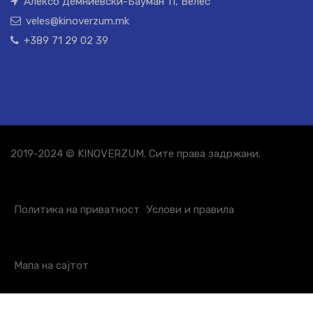
Алексо Демниевски-Бауман 11, Велес
veles@kinoverzum.mk
+389 71 29 02 39
2019-2024 © KINOVERZUM. Сите права задржани.
Политика на приватност
Услови и правила
Мапа на сајтот