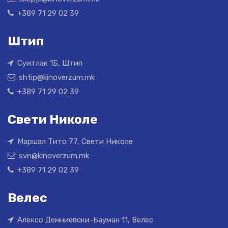
+389 71 29 02 39
Штип
Суитлак 1Б, Штип
shtip@kinoverzum.mk
+389 71 29 02 39
Свети Николе
Маршал Тито 77, Свети Николе
svn@kinoverzum.mk
+389 71 29 02 39
Велес
Алексо Демниевски-Бауман 11, Велес