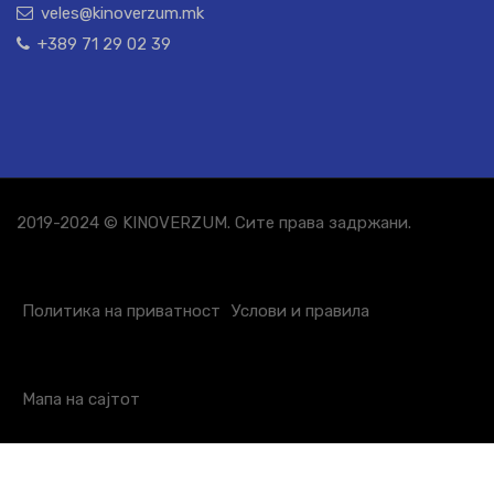
veles@kinoverzum.mk
+389 71 29 02 39
2019-2024 © KINOVERZUM. Сите права задржани.
Политика на приватност
Услови и правила
Мапа на сајтот