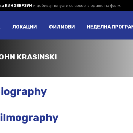
 на КИНОВЕРЗУМ
и добивај попусти со секое гледање на филм.
А
ЛОКАЦИИ
ФИЛМОВИ
НЕДЕЛНА ПРОГРА
OHN KRASINSKI
iography
ilmography