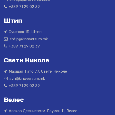
+389 71 29 02 39
Штип
Суитлак 1Б, Штип
shtip@kinoverzum.mk
+389 71 29 02 39
Свети Николе
Маршал Тито 77, Свети Николе
svn@kinoverzum.mk
+389 71 29 02 39
Велес
Алексо Демниевски-Бауман 11, Велес