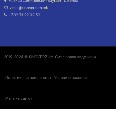
Алексо Демниевски-Бауман 11, Велес
veles@kinoverzum.mk
+389 71 29 02 39
2019-2024 © KINOVERZUM. Сите права задржани.
Политика на приватност
Услови и правила
Мапа на сајтот