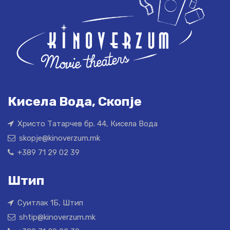
Кисела Вода, Скопје
Христо Татарчев бр. 44, Кисела Вода
skopje@kinoverzum.mk
+389 71 29 02 39
Штип
Суитлак 1Б, Штип
shtip@kinoverzum.mk