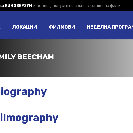
 на КИНОВЕРЗУМ
и добивај попусти со секое гледање на филм.
А
ЛОКАЦИИ
ФИЛМОВИ
НЕДЕЛНА ПРОГРА
MILY BEECHAM
iography
ilmography