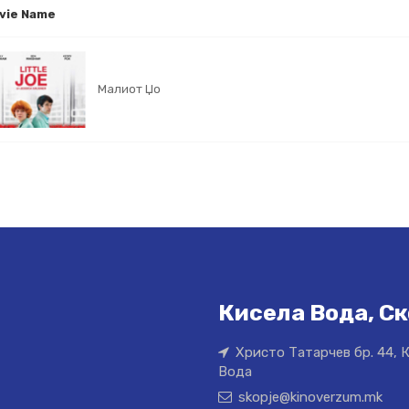
vie Name
Малиот Џо
Кисела Вода, Ск
Христо Татарчев бр. 44, 
Вода
skopje@kinoverzum.mk