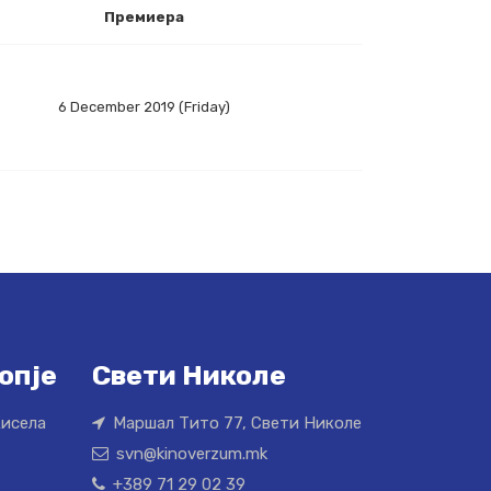
Премиера
6 December 2019 (Friday)
опје
Свети Николе
Кисела
Маршал Тито 77, Свети Николе
svn@kinoverzum.mk
+389 71 29 02 39