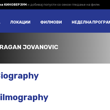
 на КИНОВЕРЗУМ
и добивај попусти со секое гледање на филм.
А
ЛОКАЦИИ
ФИЛМОВИ
НЕДЕЛНА ПРОГРА
RAGAN JOVANOVIC
iography
ilmography