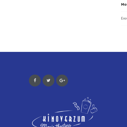
Mo
Ек