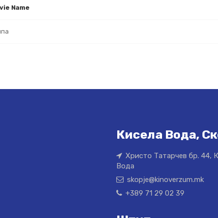
vie Name
ипа
Кисела Вода, Ск
Христо Татарчев бр. 44, 
Вода
skopje@kinoverzum.mk
+389 71 29 02 39