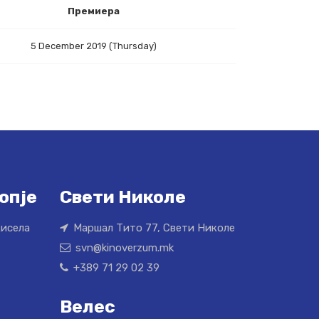
Премиера
5 December 2019 (Thursday)
опје
Свети Николе
Кисела
Маршал Тито 77, Свети Николе
svn@kinoverzum.mk
+389 71 29 02 39
Велес