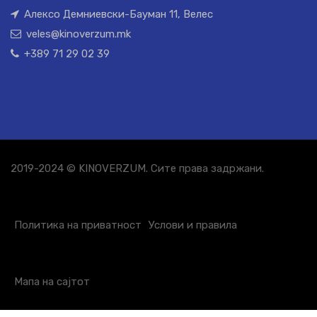
Алексо Демниевски-Бауман 11, Велес
veles@kinoverzum.mk
+389 71 29 02 39
2019-2024 © KINOVERZUM. Сите права задржани.
Политика на приватност
Услови и правила
Мапа на сајтот