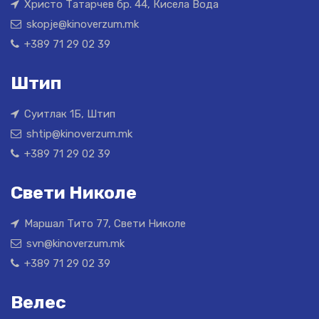
Христо Татарчев бр. 44, Кисела Вода
skopje@kinoverzum.mk
+389 71 29 02 39
Штип
Суитлак 1Б, Штип
shtip@kinoverzum.mk
+389 71 29 02 39
Свети Николе
Маршал Тито 77, Свети Николе
svn@kinoverzum.mk
+389 71 29 02 39
Велес