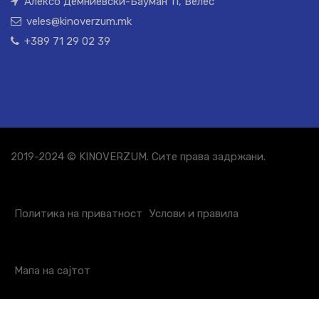
Алексо Демниевски-Бауман 11, Велес
veles@kinoverzum.mk
+389 71 29 02 39
2019-2024 © KINOVERZUM. Сите права задржани.
Политика на приватност
Услови и правила
Мапа на сајтот