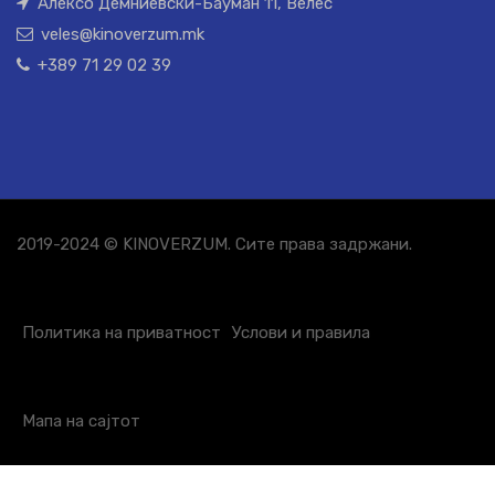
Алексо Демниевски-Бауман 11, Велес
veles@kinoverzum.mk
+389 71 29 02 39
2019-2024 © KINOVERZUM. Сите права задржани.
Политика на приватност
Услови и правила
Мапа на сајтот