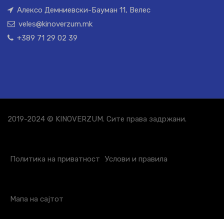
Алексо Демниевски-Бауман 11, Велес
veles@kinoverzum.mk
+389 71 29 02 39
2019-2024 © KINOVERZUM. Сите права задржани.
Политика на приватност
Услови и правила
Мапа на сајтот