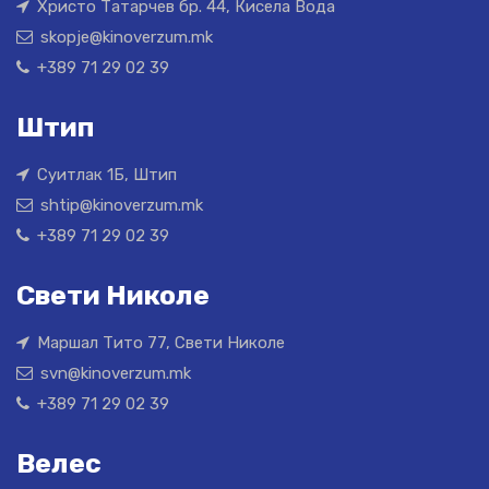
Христо Татарчев бр. 44, Кисела Вода
skopje@kinoverzum.mk
+389 71 29 02 39
Штип
Суитлак 1Б, Штип
shtip@kinoverzum.mk
+389 71 29 02 39
Свети Николе
Маршал Тито 77, Свети Николе
svn@kinoverzum.mk
+389 71 29 02 39
Велес