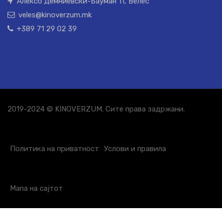
Алексо Демниевски-Бауман 11, Велес
veles@kinoverzum.mk
+389 71 29 02 39
2019-2024 © KINOVERZUM. Сите права задржани.
Политика на приватност
Услови и правила
Мапа на сајтот