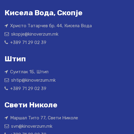
Кисела Вода, Скопје
Христо Татарчев бр. 44, Кисела Вода
skopje@kinoverzum.mk
+389 71 29 02 39
Штип
Суитлак 1Б, Штип
shtip@kinoverzum.mk
+389 71 29 02 39
Свети Николе
Маршал Тито 77, Свети Николе
svn@kinoverzum.mk