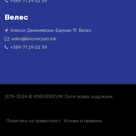
+389 71 29 02 39
Велес
Алексо Демниевски-Бауман 11, Велес
veles@kinoverzum.mk
+389 71 29 02 39
2019-2024 © KINOVERZUM. Сите права задржани.
Политика на приватност
Услови и правила