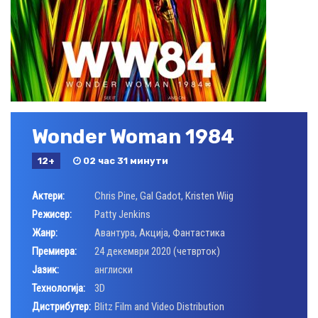
Wonder Woman 1984
12+
02 час 31 минути
Актери:
Chris Pine
,
Gal Gadot
,
Kristen Wiig
Режисер:
Patty Jenkins
Жанр:
Авантура
,
Акција
,
Фантастика
Премиера:
24 декември 2020 (четврток)
Јазик:
англиски
Технологија:
3D
Дистрибутер:
Blitz Film and Video Distribution