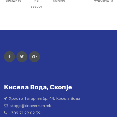
ѕвездите
на
Палење
Чудовишта
ѕверот
Кисела Вода, Скопје
Христо Татарчев бр. 44, Кисела Вода
skopje@kinoverzum.mk
+389 71 29 02 39