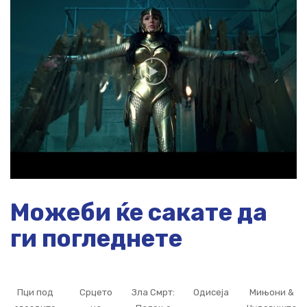
Можеби ќе сакате да
ги погледнете
Пци под
Срцето
Зла Смрт:
Одисеја
Мињони &