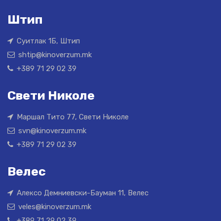
Штип
Суитлак 1Б, Штип
shtip@kinoverzum.mk
+389 71 29 02 39
Свети Николе
Маршал Тито 77, Свети Николе
svn@kinoverzum.mk
+389 71 29 02 39
Велес
Алексо Демниевски-Бауман 11, Велес
veles@kinoverzum.mk
+389 71 29 02 39