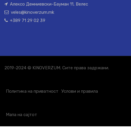
Алексо Демниевски-Бауман 11, Велес
veles@kinoverzum.mk
+389 71 29 02 39
2019-2024 © KINOVERZUM. Сите права задржани.
Политика на приватност
Услови и правила
Мапа на сајтот