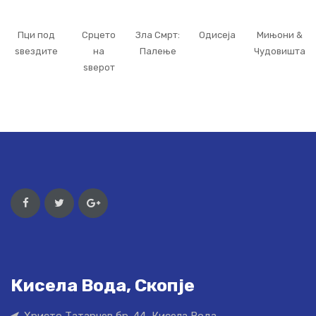
Пци под
Срцето
Зла Смрт:
Одисеја
Мињони &
ѕвездите
на
Палење
Чудовишта
ѕверот
Кисела Вода, Скопје