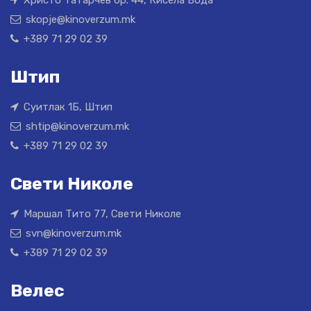
Христо Татарчев бр. 44, Кисела Вода
skopje@kinoverzum.mk
+389 71 29 02 39
Штип
Суитлак 1Б, Штип
shtip@kinoverzum.mk
+389 71 29 02 39
Свети Николе
Маршал Тито 77, Свети Николе
svn@kinoverzum.mk
+389 71 29 02 39
Велес