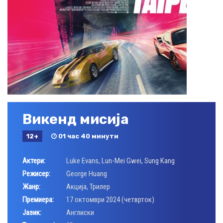
Викенд мисија
12+
01 час 40 минути
Актери:
Luke Evans
,
Lun-Mei Gwei
,
Sung Kang
Режисер:
George Huang
Жанр:
Акција
,
Трилер
Премиера:
17 октомври 2024 (четврток)
Јазик:
Aнглиски