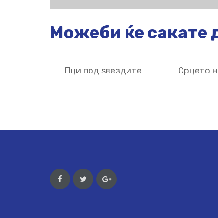
Можеби ќе сакате д
Пци под ѕвездите
Срцето н