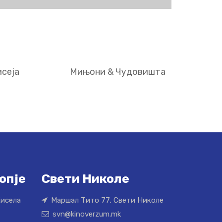
сеја
Мињони & Чудовишта
опје
Свети Николе
Кисела
Маршал Тито 77, Свети Николе
svn@kinoverzum.mk