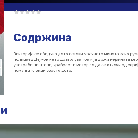
Содржина
Викторија се обидува да го остави мрачното минато како рус
полицаец Дејмон не го дозволува тоа и ја држи нејзината ќе
употреби пиштоли, храброст и мотор за да се откачи од сери
нема да го види своето дете.
ии