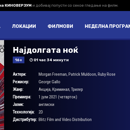
 на КИНОВЕРЗУМ
и добивај попусти со секое гледање на филм.
А
ЛОКАЦИИ
ФИЛМОВИ
НЕДЕЛНА ПРОГРА
Најдолгата ноќ
16+
01 час 34 минути
Актери:
Morgan Freeman
,
Patrick Muldoon
,
Ruby Rose
Режисер:
George Gallo
Жанр:
Акција
,
Криминал
,
Трилер
Премиера:
1 јули 2021 (четврток)
Јазик:
англиски
Технологија:
2D
Дистрибутер:
Blitz Film and Video Distribution