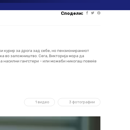
Сподели:
ки курир за дрога зад себе, но пензионираниот
рка во заложништво. Сега, Викторија мора да
ја насилни гангстери – или можеби никогаш повеќе
1 видео
3 фотографии