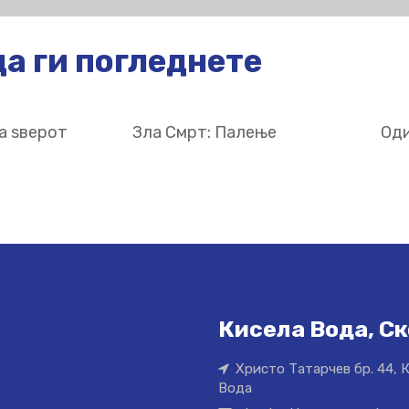
а ги погледнете
а ѕверот
Зла Смрт: Палење
Оди
Кисела Вода, Ск
Христо Татарчев бр. 44, 
Вода