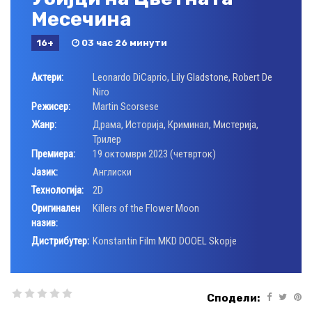
Месечина
16+
03 час 26 минути
Актери:
Leonardo DiCaprio
,
Lily Gladstone
,
Robert De
Niro
Режисер:
Martin Scorsese
Жанр:
Драма
,
Историја
,
Криминал
,
Мистерија
,
Трилер
Премиера:
19 октомври 2023 (четврток)
Јазик:
Aнглиски
Технологија:
2D
Оригинален
Killers of the Flower Moon
назив:
Дистрибутер:
Konstantin Film MKD DOOEL Skopje
Сподели: