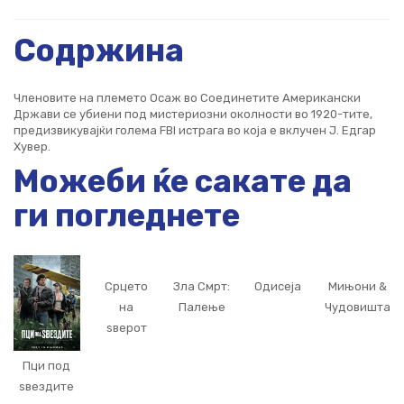
Содржина
Членовите на племето Осаж во Соединетите Американски
Држави се убиени под мистериозни околности во 1920-тите,
предизвикувајќи голема FBI истрага во која е вклучен Ј. Едгар
Хувер.
Можеби ќе сакате да
ги погледнете
Срцето
Зла Смрт:
Одисеја
Мињони &
на
Палење
Чудовишта
ѕверот
Пци под
ѕвездите