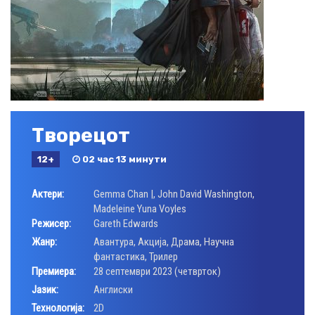
Творецот
12+
02 час 13 минути
Актери:
Gemma Chan |
,
John David Washington
,
Madeleine Yuna Voyles
Режисер:
Gareth Edwards
Жанр:
Авантура
,
Акција
,
Драма
,
Научна
фантастика
,
Трилер
Премиера:
28 септември 2023 (четврток)
Јазик:
Aнглиски
Технологија:
2D