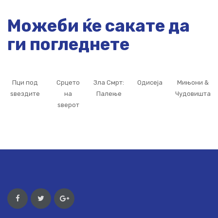
Можеби ќе сакате да
ги погледнете
Пци под
Срцето
Зла Смрт:
Одисеја
Мињони &
ѕвездите
на
Палење
Чудовишта
ѕверот