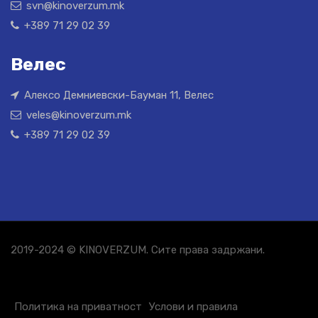
svn@kinoverzum.mk
+389 71 29 02 39
Велес
Алексо Демниевски-Бауман 11, Велес
veles@kinoverzum.mk
+389 71 29 02 39
2019-2024 © KINOVERZUM. Сите права задржани.
Политика на приватност
Услови и правила