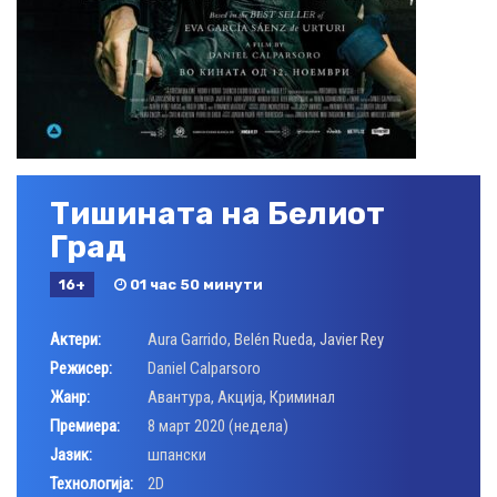
Тишината на Белиот
Град
16+
01 час 50 минути
Актери:
Aura Garrido
,
Belén Rueda
,
Javier Rey
Режисер:
Daniel Calparsoro
Жанр:
Авантура
,
Акција
,
Криминал
Премиера:
8 март 2020 (недела)
Јазик:
шпански
Технологија:
2D