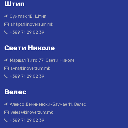
Штип
Суитлак 1Б, Штип
shtip@kinoverzum.mk
+389 71 29 02 39
Свети Николе
Маршал Тито 77, Свети Николе
svn@kinoverzum.mk
+389 71 29 02 39
Велес
Алексо Демниевски-Бауман 11, Велес
veles@kinoverzum.mk
+389 71 29 02 39