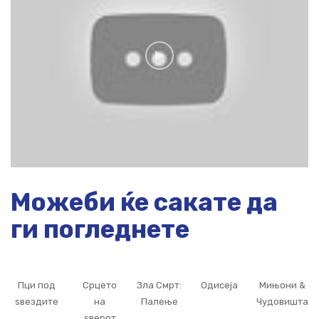
Можеби ќе сакате да
ги погледнете
Пци под
Срцето
Зла Смрт:
Одисеја
Мињони &
ѕвездите
на
Палење
Чудовишта
ѕверот