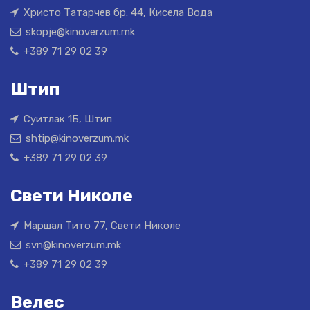
Христо Татарчев бр. 44, Кисела Вода
skopje@kinoverzum.mk
+389 71 29 02 39
Штип
Суитлак 1Б, Штип
shtip@kinoverzum.mk
+389 71 29 02 39
Свети Николе
Маршал Тито 77, Свети Николе
svn@kinoverzum.mk
+389 71 29 02 39
Велес