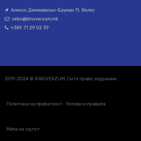
Алексо Демниевски-Бауман 11, Велес
veles@kinoverzum.mk
+389 71 29 02 39
2019-2024 © KINOVERZUM. Сите права задржани.
Политика на приватност
Услови и правила
Мапа на сајтот