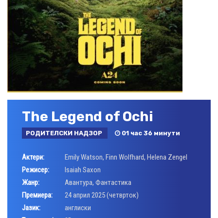
The Legend of Ochi
РОДИТЕЛСКИ НАДЗОР
01 час 36 минути
Актери:
Emily Watson
,
Finn Wolfhard
,
Helena Zengel
Режисер:
Isaiah Saxon
Жанр:
Авантура
,
Фантастика
Премиера:
24 април 2025 (четврток)
Јазик:
англиски