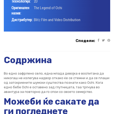
Технологија:
2D
Оригинален
The Legend of Ochi
назив:
Дистрибутер:
Blitz Film and Video Distribution
Сподели:
Содржина
Во едно зафрлено село, една млада девојка е воспитана да
никогаш не излегува надвор откако ќе се стемни и да се плаши
од затскриените шумски суштества познати како Ochi. Кога
едно бебе Ochi е оставено зад глутницата, таа тргнува во
авантура за повторно да го спои со своето семејство.
Можеби ќе сакате да
ги погледнете