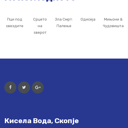
Пци под
Срцето
Зла Смрт:
Одисеја
Мињони &
ѕвездите
на
Палење
Чудовишта
ѕверот
Кисела Вода, Скопје