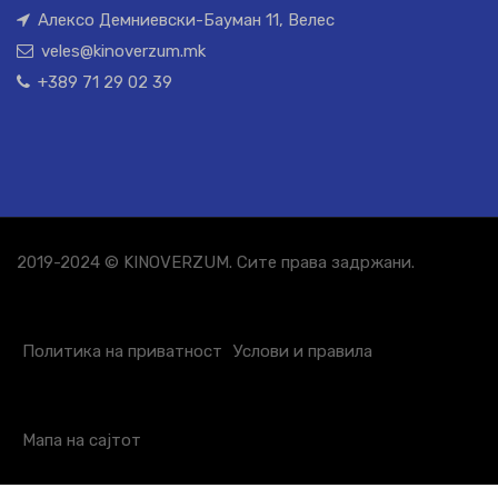
Алексо Демниевски-Бауман 11, Велес
veles@kinoverzum.mk
+389 71 29 02 39
2019-2024 © KINOVERZUM. Сите права задржани.
Политика на приватност
Услови и правила
Мапа на сајтот