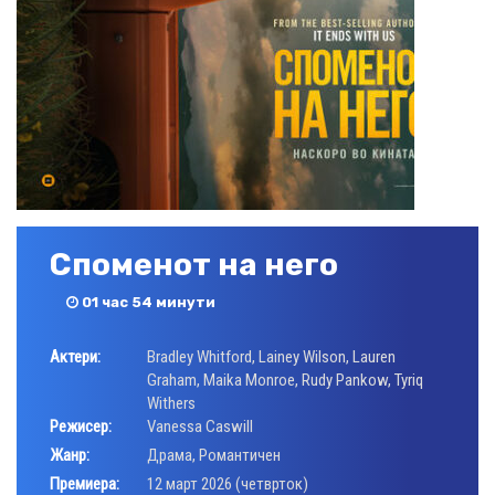
Споменот на него
01 час 54 минути
Актери:
Bradley Whitford
,
Lainey Wilson
,
Lauren
Graham
,
Maika Monroe
,
Rudy Pankow
,
Tyriq
Withers
Режисер:
Vanessa Caswill
Жанр:
Драма
,
Романтичен
Премиера:
12 март 2026 (четврток)