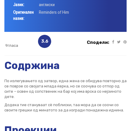
Јазик:
англиски
Оригинален
Reminders of Him
назив:
3.6
Сподели:
9гласа
Содржина
По излегувањето од затвор, една жена се обидува повторно да
се поврзе со својата млада ќерка, но се соочува со отпор од
сите – освен од сопственик на бар кој има врска со нејзиното
дете.
Додека тие стануваат сè поблиски, таа мора да се соочи со
своите грешки од минатото за да изгради понадежна иднина.
Проекции