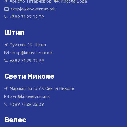
Христо Татарчев бр. 44, Кисела Вода
skopje@kinoverzum.mk
+389 71 29 02 39
Штип
Суитлак 1Б, Штип
shtip@kinoverzum.mk
+389 71 29 02 39
Свети Николе
Маршал Тито 77, Свети Николе
svn@kinoverzum.mk
+389 71 29 02 39
Велес