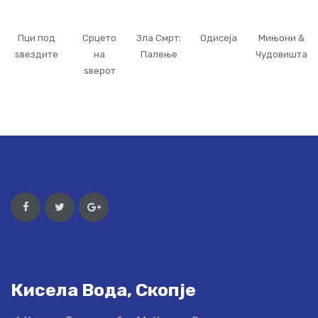
Пци под
Срцето
Зла Смрт:
Одисеја
Мињони &
ѕвездите
на
Палење
Чудовишта
ѕверот
Кисела Вода, Скопје