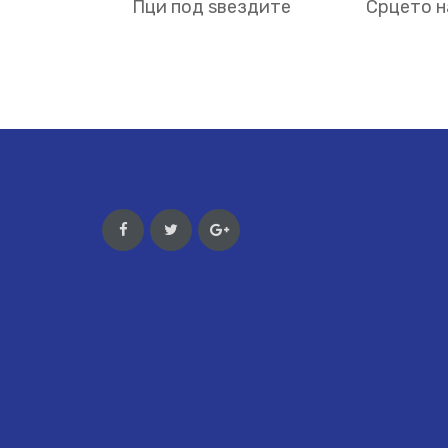
Пци под ѕвездите
Срцето н