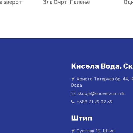
а ѕверот
Зла Смрт: Палење
Оди
Кисела Вода, Ск
Христо Татарчев бр. 44, 
Вода
skopje@kinoverzum.mk
+389 71 29 02 39
Штип
Суитлак 1Б, Штип