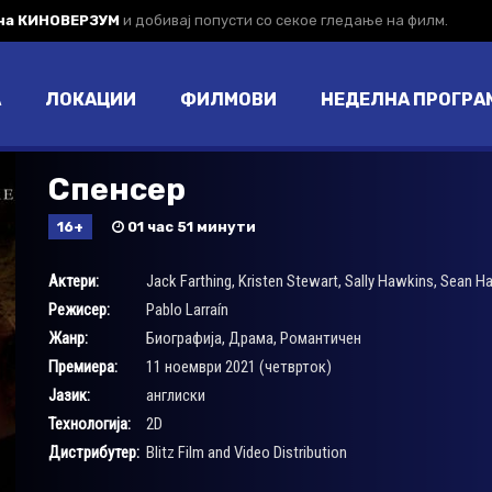
 на КИНОВЕРЗУМ
и добивај попусти со секое гледање на филм.
А
ЛОКАЦИИ
ФИЛМОВИ
НЕДЕЛНА ПРОГРА
Спенсер
16+
01 час 51 минути
Актери:
Jack Farthing
,
Kristen Stewart
,
Sally Hawkins
,
Sean Ha
Режисер:
Pablo Larraín
Жанр:
Биографија
,
Драма
,
Романтичен
Премиера:
11 ноември 2021 (четврток)
Јазик:
англиски
Технологија:
2D
Дистрибутер:
Blitz Film and Video Distribution