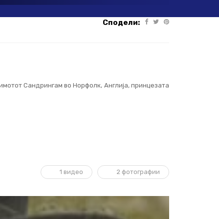
Сподели:
имотот Сандрингам во Норфолк, Англија, принцезата
1 видео
2 фотографии