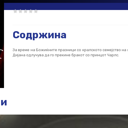
Содржина
За време на Божиќните празници со кралското семејство на 
Дијана одлучува да го прекине бракот со принцот Чарлс.
ии