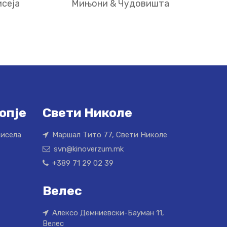
сеја
Мињони & Чудовишта
опје
Свети Николе
Кисела
Маршал Тито 77, Свети Николе
svn@kinoverzum.mk
+389 71 29 02 39
Велес
Алексо Демниевски-Бауман 11,
Велес