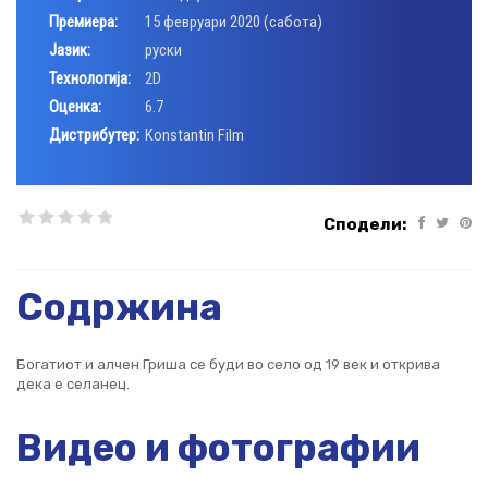
Премиера:
15 февруари 2020 (сабота)
Јазик:
руски
Технологија:
2D
Оценка:
6.7
Дистрибутер:
Konstantin Film
Сподели:
Содржина
Богатиот и алчен Гриша се буди во село од 19 век и открива
дека е селанец.
Видео и фотографии