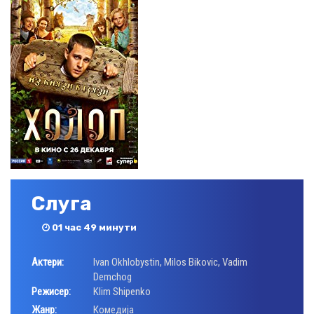
Слуга
01 час 49 минути
Актери:
Ivan Okhlobystin
,
Milos Bikovic
,
Vadim
Demchog
Режисер:
Klim Shipenko
Жанр:
Комедија