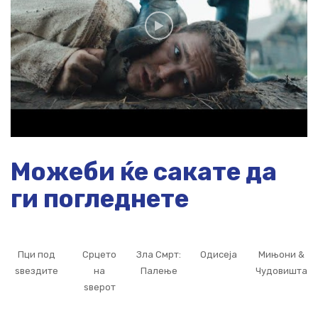
Можеби ќе сакате да
ги погледнете
Пци под
Срцето
Зла Смрт:
Одисеја
Мињони &
ѕвездите
на
Палење
Чудовишта
ѕверот