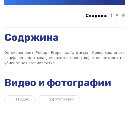
Сподели:
Содржина
Од визионерот Роберт Егерс доаѓа филмот Северњак, епска
акција за еден млад викиншки принц кој е во потрага по
убиецот на неговиот татко.
Видео и фотографии
1 видео
2 фотографии