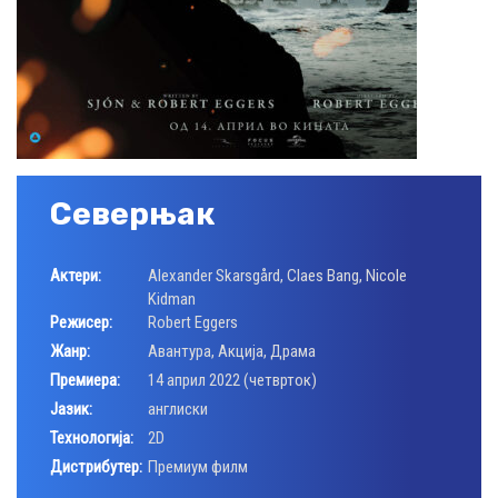
Северњак
Актери:
Alexander Skarsgård
,
Claes Bang
,
Nicole
Kidman
Режисер:
Robert Eggers
Жанр:
Авантура
,
Акција
,
Драма
Премиера:
14 април 2022 (четврток)
Јазик:
англиски
Технологија:
2D
Дистрибутер:
Премиум филм