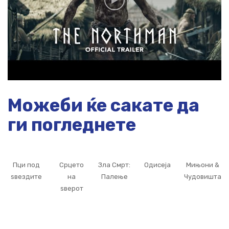
Можеби ќе сакате да
ги погледнете
Пци под
Срцето
Зла Смрт:
Одисеја
Мињони &
ѕвездите
на
Палење
Чудовишта
ѕверот