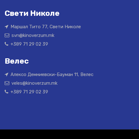
Свети Николе
Маршал Тито 77, Свети Николе
svn@kinoverzum.mk
+389 71 29 02 39
Велес
Алексо Демниевски-Бауман 11, Велес
veles@kinoverzum.mk
+389 71 29 02 39