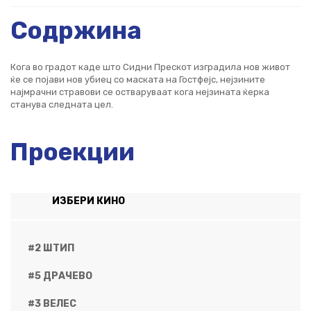
Содржина
Кога во градот каде што Сидни Прескот изградила нов живот
ќе се појави нов убиец со маската на Гостфејс, нејзините
најмрачни стравови се остваруваат кога нејзината ќерка
станува следната цел.
Проекции
ИЗБЕРИ КИНО
#2 ШТИП
#5 ДРАЧЕВО
#3 ВЕЛЕС