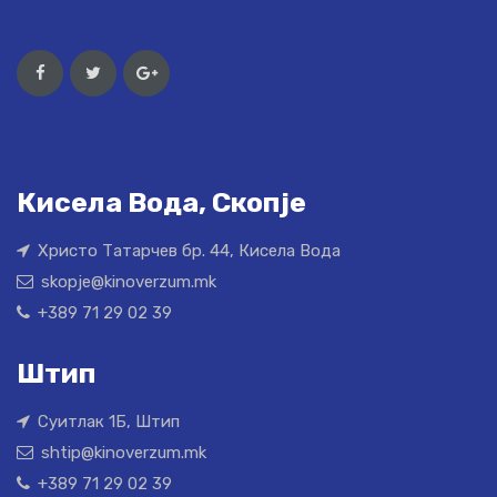
Кисела Вода, Скопје
Христо Татарчев бр. 44, Кисела Вода
skopje@kinoverzum.mk
+389 71 29 02 39
Штип
Суитлак 1Б, Штип
shtip@kinoverzum.mk
+389 71 29 02 39