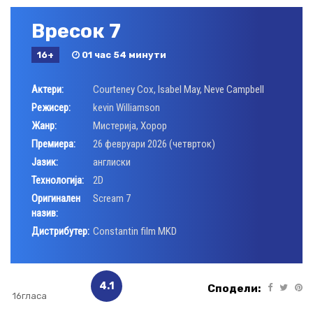
Вресок 7
16+
01 час 54 минути
Актери:
Courteney Cox
,
Isabel May
,
Neve Campbell
Режисер:
kevin Williamson
Жанр:
Мистерија
,
Хорор
Премиера:
26 февруари 2026 (четврток)
Јазик:
англиски
Технологија:
2D
Оригинален
Scream 7
назив:
Дистрибутер:
Constantin film MKD
4.1
Сподели:
16гласа