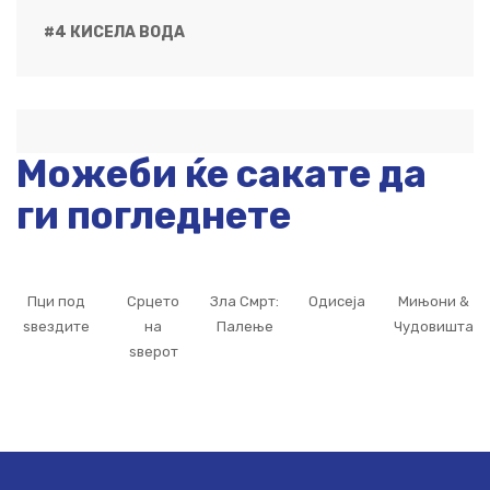
#4 КИСЕЛА ВОДА
Можеби ќе сакате да
ги погледнете
Пци под
Срцето
Зла Смрт:
Одисеја
Мињони &
ѕвездите
на
Палење
Чудовишта
ѕверот