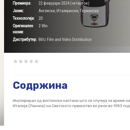
Премиера:
22 февруари 2024 (четврток)
Јазик:
Aнглиски, Италијански, Германски
Технологија:
2D
Оригинален
2 Win
назив:
Дистрибутер:
Blitz Film and Video Distribution
Содржина
Инспириран од вистински настани што се случија за време на
Италија (Ланчиа) на Светското првенство во рели во 1983 го