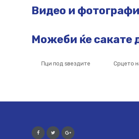
Видео и фотограф
Можеби ќе сакате д
Пци под ѕвездите
Срцето н