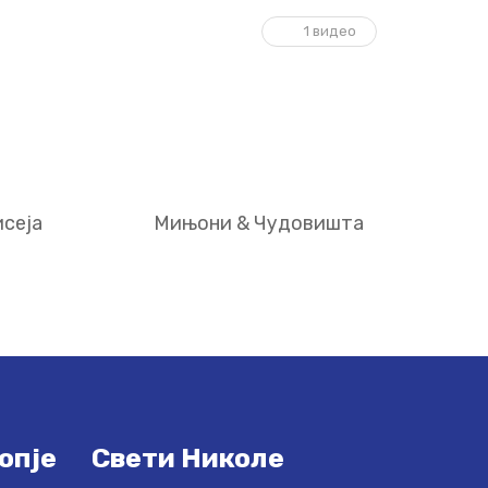
1 видео
сеја
Мињони & Чудовишта
опје
Свети Николе