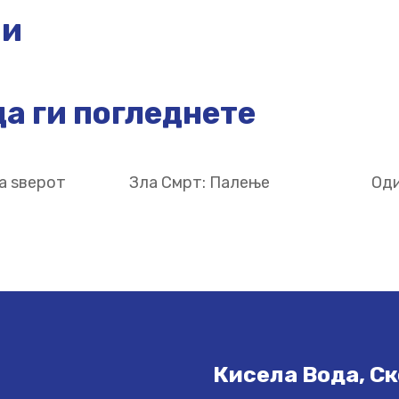
ии
а ги погледнете
а ѕверот
Зла Смрт: Палење
Оди
Кисела Вода, Ск