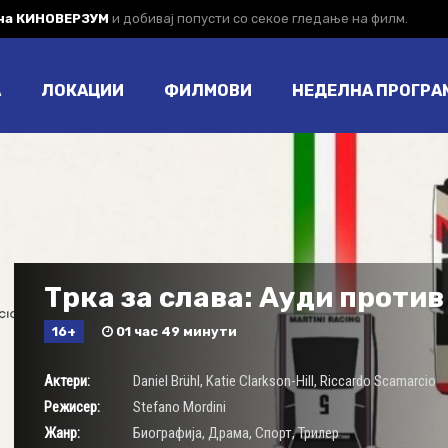
 на КИНОВЕРЗУМ
и добивај попусти со секое гледање на филм.
А
ЛОКАЦИИ
ФИЛМОВИ
НЕДЕЛНА ПРОГРА
Трка за слава: Ауди проти
16+
01 час 49 минути
Актери:
Daniel Brühl
,
Katie Clarkson-Hill
,
Riccardo Scamarcio
Режисер:
Stefano Mordini
Жанр:
Биографија
,
Драма
,
Спорт
,
Трилер