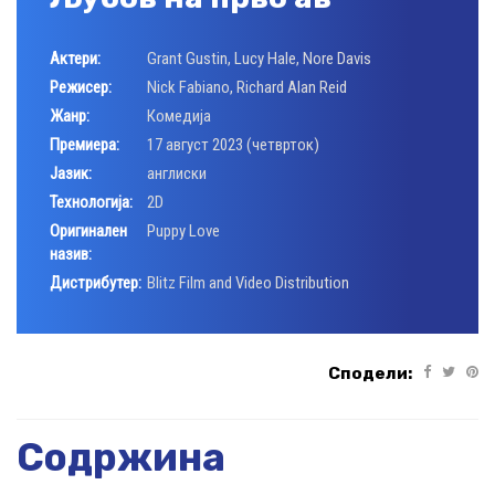
Актери:
Grant Gustin
,
Lucy Hale
,
Nore Davis
Режисер:
Nick Fabiano
,
Richard Alan Reid
Жанр:
Комедија
Премиера:
17 август 2023 (четврток)
Јазик:
англиски
Технологија:
2D
Оригинален
Puppy Love
назив:
Дистрибутер:
Blitz Film and Video Distribution
Сподели:
Содржина