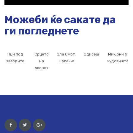
Можеби ќе сакате да
ги погледнете
Пци под
Срцето
Зла Смрт:
Одисеја
Мињони &
ѕвездите
на
Палење
Чудовишта
ѕверот