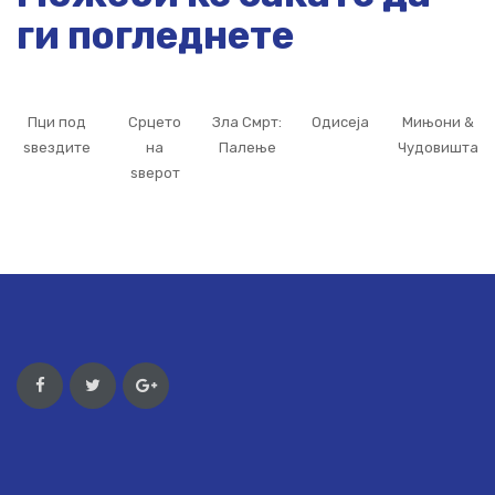
ги погледнете
Пци под
Срцето
Зла Смрт:
Одисеја
Мињони &
ѕвездите
на
Палење
Чудовишта
ѕверот