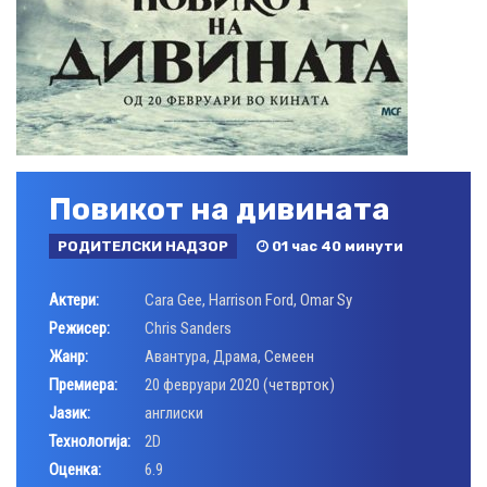
Повикот на дивината
РОДИТЕЛСКИ НАДЗОР
01 час 40 минути
Актери:
Cara Gee
,
Harrison Ford
,
Omar Sy
Режисер:
Chris Sanders
Жанр:
Авантура
,
Драма
,
Семеен
Премиера:
20 февруари 2020 (четврток)
Јазик:
англиски
Технологија:
2D
Оценка:
6.9