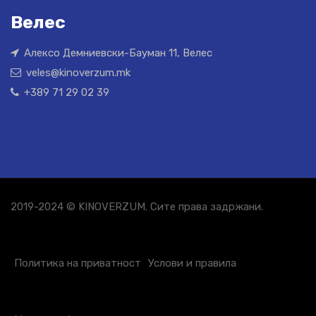
Велес
Алексо Демниевски-Бауман 11, Велес
veles@kinoverzum.mk
+389 71 29 02 39
2019-2024 © KINOVERZUM. Сите права задржани.
Политика на приватност
Услови и правила