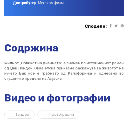
Дистрибутер:
Мегаком филм
Сподели:
Содржина
Филмот „Повикот на дивината“ е снимен по истоимениот роман
од Џек Лондон. Оваа епска приказна раскажува за животот на
кучето Бак кое е грабнато од Калифорнија и однесено во
студените предели на Алјаска.
Видео и фотографии
1 видео
4 фотографии