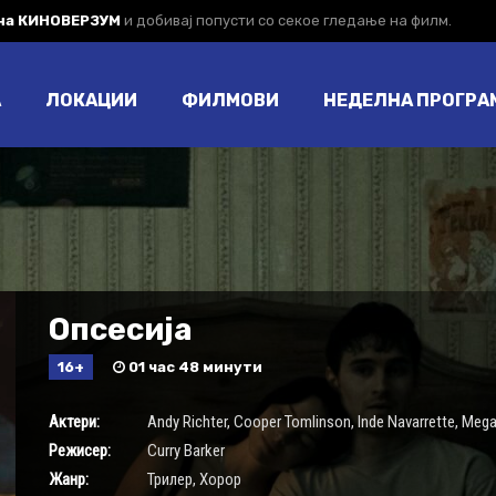
 на КИНОВЕРЗУМ
и добивај попусти со секое гледање на филм.
А
ЛОКАЦИИ
ФИЛМОВИ
НЕДЕЛНА ПРОГРА
Опсесија
16+
01 час 48 минути
Актери:
Andy Richter
,
Cooper Tomlinson
,
Inde Navarrette
,
Mega
Режисер:
Curry Barker
Жанр:
Трилер
,
Хорор