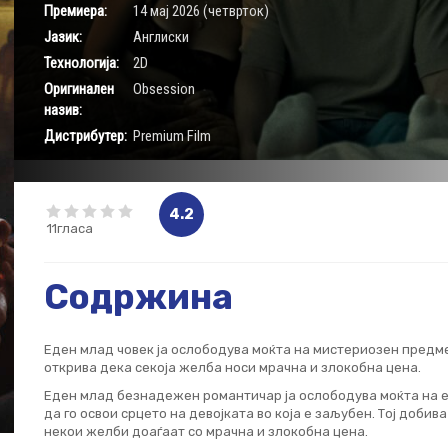
Премиера:
14 мај 2026 (четврток)
Јазик:
Aнглиски
Технологија:
2D
Оригинален
Obsession
назив:
Дистрибутер:
Premium Film
4.2
11гласа
Содржина
Еден млад човек ја ослободува моќта на мистериозен предме
открива дека секоја желба носи мрачна и злокобна цена.
Еден млад безнадежен романтичар ја ослободува моќта на 
да го освои срцето на девојката во која е заљубен. Тој добив
некои желби доаѓаат со мрачна и злокобна цена.