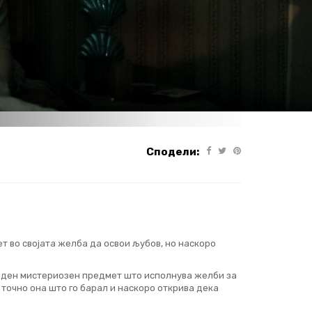
Сподели:
т во својата желба да освои љубов, но наскоро
еден мистериозен предмет што исполнува желби за
а точно она што го барал и наскоро открива дека