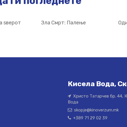
а ги погледнете
а ѕверот
Зла Смрт: Палење
Оди
Кисела Вода, Ск
Христо Татарчев бр. 44, 
Вода
skopje@kinoverzum.mk
+389 71 29 02 39