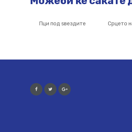
Можеби ќе сакате д
Пци под ѕвездите
Срцето н