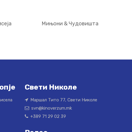
сеја
Мињони & Чудовишта
опје
Свети Николе
Кисела
Маршал Тито 77, Свети Николе
svn@kinoverzum.mk
+389 71 29 02 39