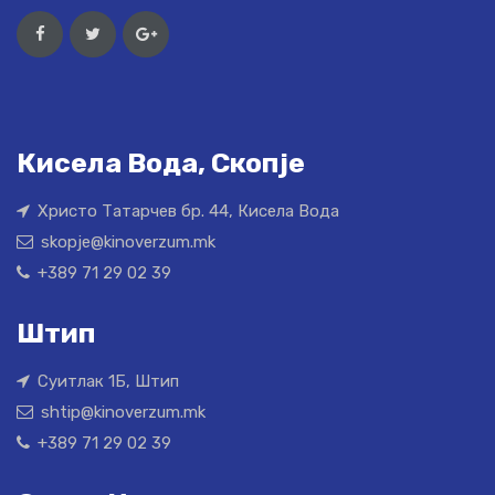
Кисела Вода, Скопје
Христо Татарчев бр. 44, Кисела Вода
skopje@kinoverzum.mk
+389 71 29 02 39
Штип
Суитлак 1Б, Штип
shtip@kinoverzum.mk
+389 71 29 02 39