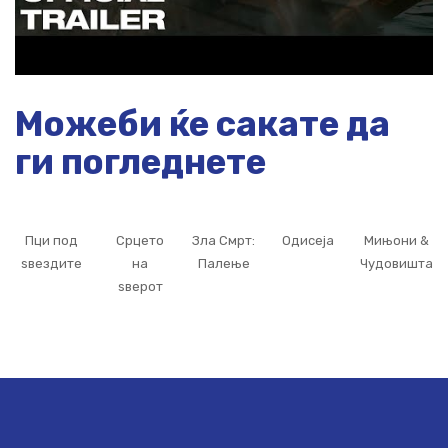
Можеби ќе сакате да
ги погледнете
Пци под
Срцето
Зла Смрт:
Одисеја
Мињони &
ѕвездите
на
Палење
Чудовишта
ѕверот