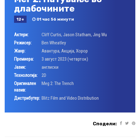
длабочините
12+
01 час 56 минути
Актери:
Cliff Curtis
,
Jason Statham
,
Jing Wu
Режисер:
Ben Wheatley
Жанр:
Авантура
,
Акција
,
Хорор
Премиера:
3 август 2023 (четврток)
Јазик:
англиски
Технологија:
2D
Оригинален
Meg 2: The Trench
назив:
Дистрибутер:
Blitz Film and Video Distribution
Сподели: