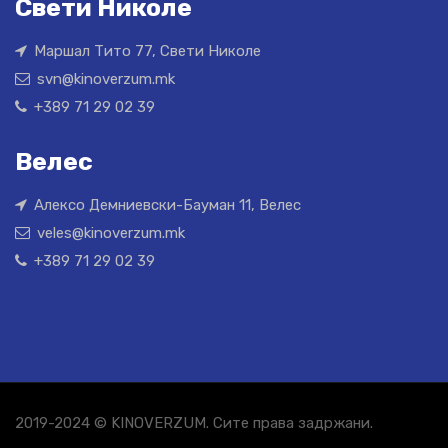
Свети Николе
Маршал Тито 77, Свети Николе
svn@kinoverzum.mk
+389 71 29 02 39
Велес
Алексо Демниевски-Бауман 11, Велес
veles@kinoverzum.mk
+389 71 29 02 39
2019-2024 © KINOVERZUM. Сите права задржани.