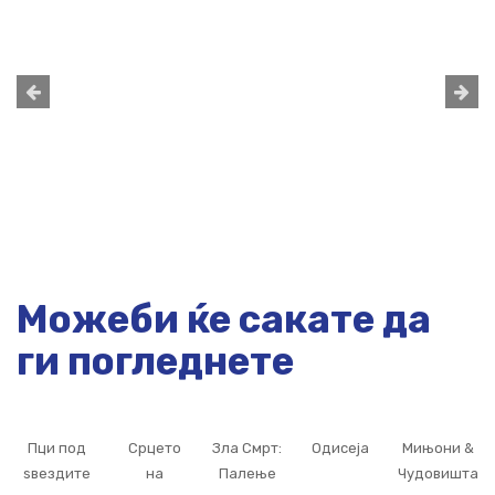
Можеби ќе сакате да
ги погледнете
Пци под
Срцето
Зла Смрт:
Одисеја
Мињони &
ѕвездите
на
Палење
Чудовишта