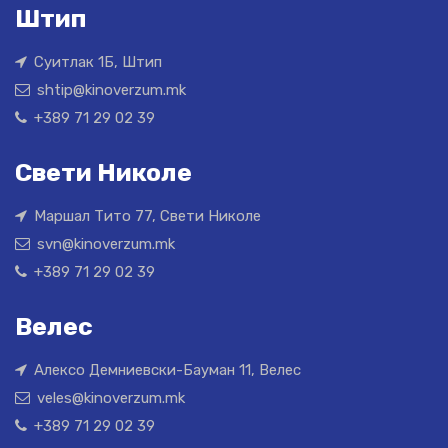
Штип
Суитлак 1Б, Штип
shtip@kinoverzum.mk
+389 71 29 02 39
Свети Николе
Маршал Тито 77, Свети Николе
svn@kinoverzum.mk
+389 71 29 02 39
Велес
Алексо Демниевски-Бауман 11, Велес
veles@kinoverzum.mk
+389 71 29 02 39