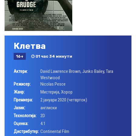
Клетва
16+
01 час 34 минути
Актери:
David Lawrence Brown
,
Junko Bailey
,
Tara
Westwood
Режисер:
Nicolas Pesce
Жанр:
Мистерија
,
Хорор
Премиера:
2 јануари 2020 (четврток)
Јазик:
англиски
Технологија:
2D
Оценка:
4.1
Дистрибутер:
Continental Film