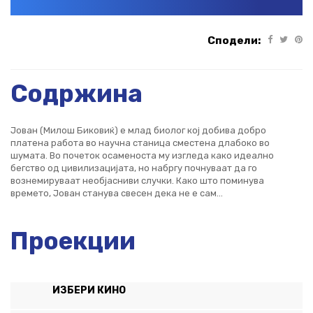
Сподели:
Содржина
Јован (Милош Биковиќ) е млад биолог кој добива добро
платена работа во научна станица сместена длабоко во
шумата. Во почеток осаменоста му изгледа како идеално
бегство од цивилизацијата, но набргу почнуваат да го
вознемируваат необјасниви случки. Како што поминува
времето, Јован станува свесен дека не е сам…
Проекции
ИЗБЕРИ КИНО