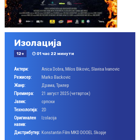
Изолација
12+
01 час 22 минути
Актери:
Anica Dobra
,
Milos Bikovic
,
Slavisa Ivanovic
Режисер:
Marko Backovic
Жанр:
Драма
,
Трилер
Премиера:
21 август 2025 (четврток)
Јазик:
српски
Технологија:
2D
Оригинален
Izolacija
назив:
Дистрибутер:
Konstantin Film MKD DOOEL Skopje