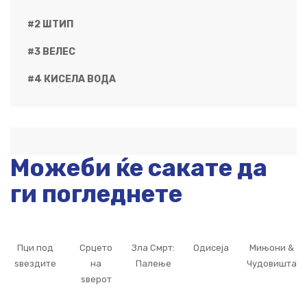
#2 ШТИП
#3 ВЕЛЕС
#4 КИСЕЛА ВОДА
Можеби ќе сакате да
ги погледнете
Пци под
Срцето
Зла Смрт:
Одисеја
Мињони &
ѕвездите
на
Палење
Чудовишта
ѕверот