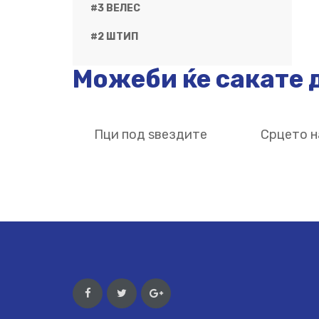
#3 ВЕЛЕС
#2 ШТИП
Можеби ќе сакате д
Пци под ѕвездите
Срцето н