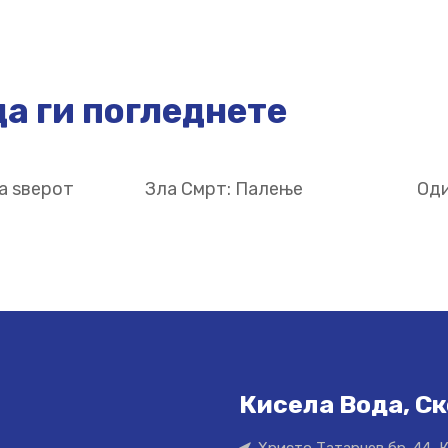
а ги погледнете
а ѕверот
Зла Смрт: Палење
Оди
Кисела Вода, Ск
Христо Татарчев бр. 44, 