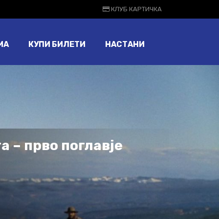
КЛУБ КАРТИЧКА
МА
КУПИ БИЛЕТИ
НАСТАНИ
а – прво поглавје