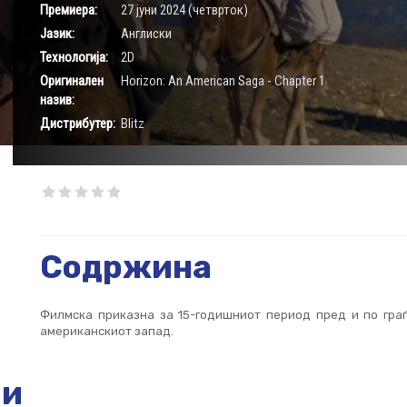
Премиера:
27 јуни 2024 (четврток)
Јазик:
Aнглиски
Технологија:
2D
Оригинален
Horizon: An American Saga - Chapter 1
назив:
Дистрибутер:
Blitz
Содржина
Филмска приказна за 15-годишниот период пред и по граѓ
американскиот запад.
ии