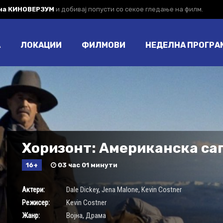
 на КИНОВЕРЗУМ
и добивај попусти со секое гледање на филм.
А
ЛОКАЦИИ
ФИЛМОВИ
НЕДЕЛНА ПРОГРА
Хоризонт: Американска саг
16+
03 час 01 минути
Актери:
Dale Dickey
,
Jena Malone
,
Kevin Costner
Режисер:
Kevin Costner
Жанр:
Војна
,
Драма