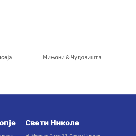
сеја
Мињони & Чудовишта
опје
Свети Николе
Кисела
Маршал Тито 77, Свети Николе