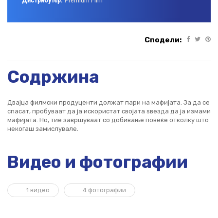
Дистрибутер:
Premium Film
Сподели:
Содржина
Двајца филмски продуценти должат пари на мафијата. За да се
спасат, пробуваат да ја искористат својата ѕвезда да ја измами
мафијата. Но, тие завршуваат со добивање повеќе отколку што
некогаш замислувале.
Видео и фотографии
1 видео
4 фотографии