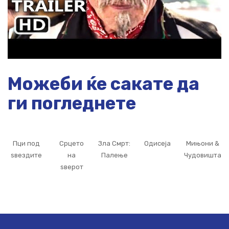
Можеби ќе сакате да
ги погледнете
Пци под
Срцето
Зла Смрт:
Одисеја
Мињони &
ѕвездите
на
Палење
Чудовишта
ѕверот