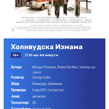
Холивудска Измама
16+
01 час 44 минути
Актери:
Morgan Freeman
,
Robert De Niro
,
Tommy Lee
Jones
Режисер:
George Gallo
Жанр:
Комедија
,
Криминал
Премиера:
6 мај 2021 (четврток)
Јазик:
англиски
Технологија:
2D