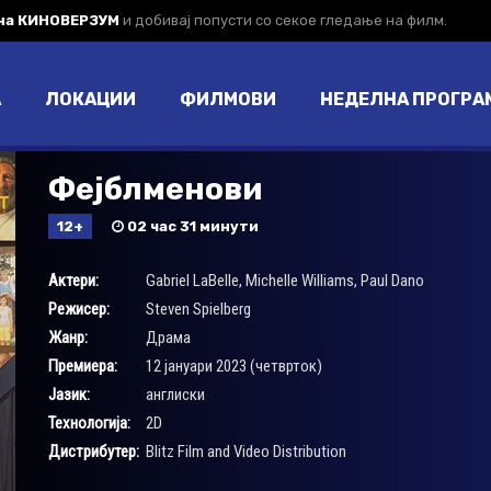
 на КИНОВЕРЗУМ
и добивај попусти со секое гледање на филм.
А
ЛОКАЦИИ
ФИЛМОВИ
НЕДЕЛНА ПРОГРА
Фејблменови
12+
02 час 31 минути
Актери:
Gabriel LaBelle
,
Michelle Williams
,
Paul Dano
Режисер:
Steven Spielberg
Жанр:
Драма
Премиера:
12 јануари 2023 (четврток)
Јазик:
англиски
Технологија:
2D
Дистрибутер:
Blitz Film and Video Distribution