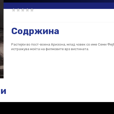
Содржина
Растејќи во пост-воена Аризона, млад човек со име Семи Феј
истражува моќта на филмовите врз вистината.
ии