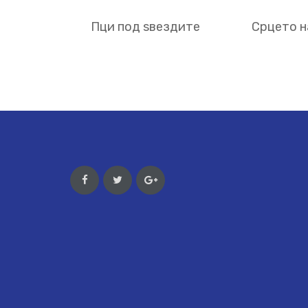
Пци под ѕвездите
Срцето н