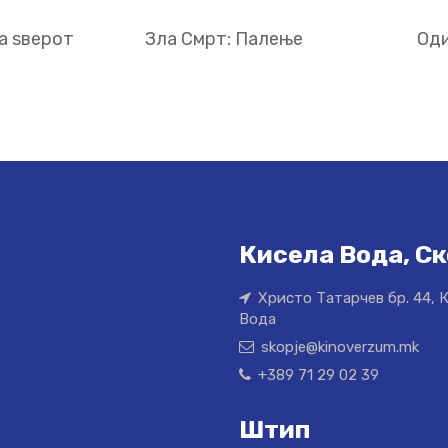
а ѕверот
Зла Смрт: Палење
Оди
Кисела Вода, Ск
Христо Татарчев бр. 44, 
Вода
skopje@kinoverzum.mk
+389 71 29 02 39
Штип