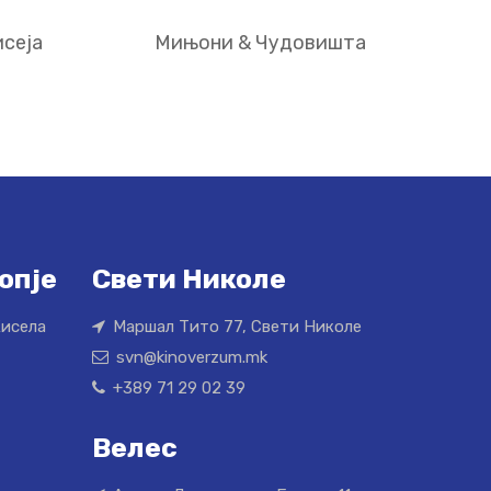
сеја
Мињони & Чудовишта
опје
Свети Николе
Кисела
Маршал Тито 77, Свети Николе
svn@kinoverzum.mk
+389 71 29 02 39
Велес