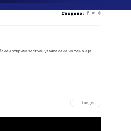
Сподели:
блмен открива застрaшувачка семејна тајна и ја
1 видео