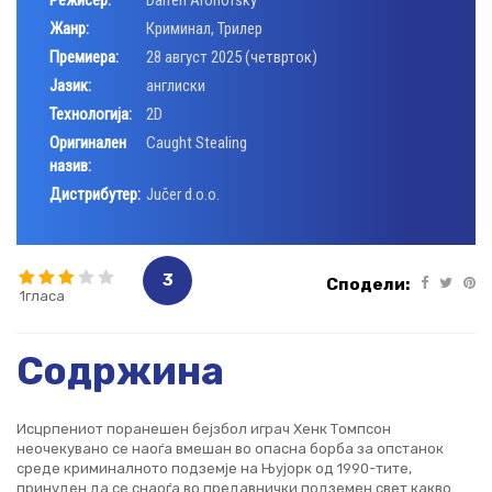
Жанр:
Криминал
,
Трилер
Премиера:
28 август 2025 (четврток)
Јазик:
англиски
Технологија:
2D
Оригинален
Caught Stealing
назив:
Дистрибутер:
Jučer d.o.o.
3
Сподели:
1гласа
Содржина
Исцрпениот поранешен бејзбол играч Хенк Томпсон
неочекувано се наоѓа вмешан во опасна борба за опстанок
среде криминалното подземје на Њујорк од 1990-тите,
принуден да се снаоѓа во предавнички подземен свет какво