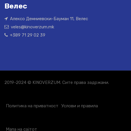
Велес
Алексо Демниевски-Бауман 11, Велес
veles@kinoverzum.mk
+389 71 29 02 39
2019-2024 © KINOVERZUM. Сите права задржани.
Политика на приватност
Услови и правила
Мапа на сајтот