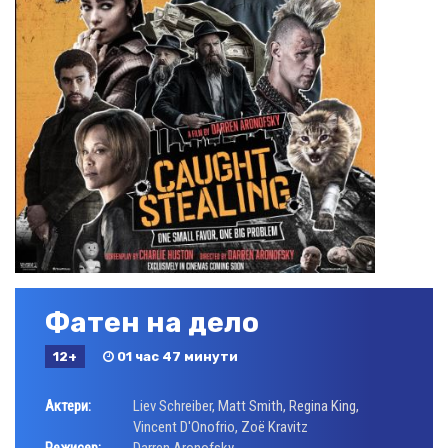
Фатен на дело
12+
01 час 47 минути
Актери:
Liev Schreiber
,
Matt Smith
,
Regina King
,
Vincent D'Onofrio
,
Zoë Kravitz
Режисер:
Darren Aronofsky