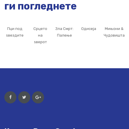
ги погледнете
Пци под
Срцето
Зла Смрт:
Одисеја
Мињони &
ѕвездите
на
Палење
Чудовишта
ѕверот