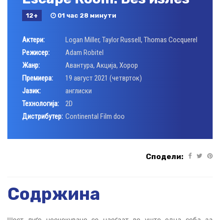
12+
01 час 28 минути
Актери:
Logan Miller
,
Taylor Russell
,
Thomas Cocquerel
Режисер:
Adam Robitel
Жанр:
Авантура
,
Акција
,
Хорор
Премиера:
19 август 2021 (четврток)
Јазик:
англиски
Технологија:
2D
Дистрибутер:
Continental Film doo
Сподели:
Содржина
Шест луѓе неочекувано се наоѓаат во уште една соба за