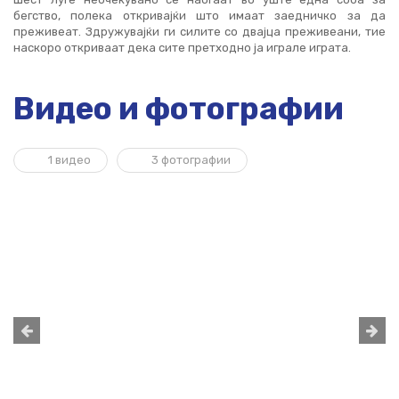
бегство, полека откривајќи што имаат заедничко за да
преживеат. Здружувајќи ги силите со двајца преживеани, тие
наскоро откриваат дека сите претходно ја играле играта.
Видео и фотографии
1 видео
3 фотографии