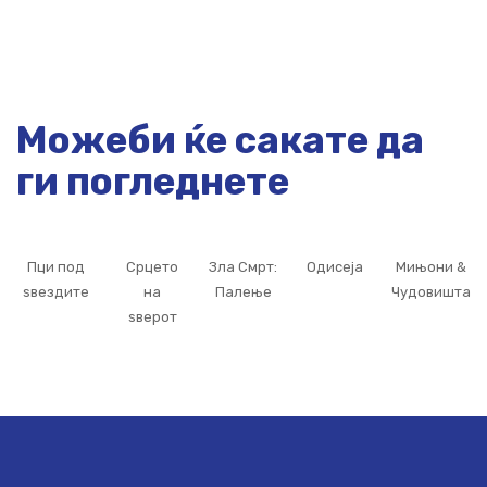
Можеби ќе сакате да
ги погледнете
Пци под
Срцето
Зла Смрт:
Одисеја
Мињони &
ѕвездите
на
Палење
Чудовишта
ѕверот