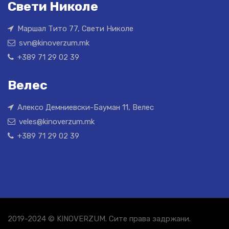
Свети Николе
Маршал Тито 77, Свети Николе
svn@kinoverzum.mk
+389 71 29 02 39
Велес
Алексо Демниевски-Бауман 11, Велес
veles@kinoverzum.mk
+389 71 29 02 39
2019-2024 © KINOVERZUM. Сите права задржани.