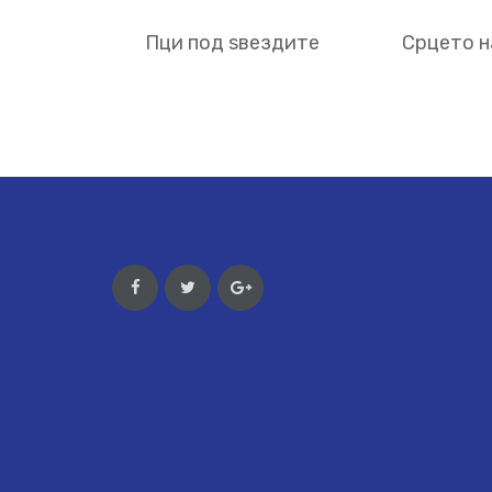
Пци под ѕвездите
Срцето н