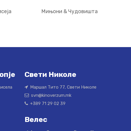
сеја
Мињони & Чудовишта
опје
Свети Николе
Кисела
Маршал Тито 77, Свети Николе
svn@kinoverzum.mk
+389 71 29 02 39
Велес