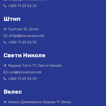
+389 71 29 02 39
Штип
Суитлак 1Б, Штип
shtip@kinoverzum.mk
+389 71 29 02 39
Свети Николе
Маршал Тито 77, Свети Николе
svn@kinoverzum.mk
+389 71 29 02 39
Велес
Алексо Демниевски-Бауман 11, Велес