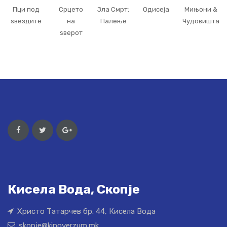
Пци под
Срцето
Зла Смрт:
Одисеја
Мињони &
ѕвездите
на
Палење
Чудовишта
ѕверот
Кисела Вода, Скопје
Христо Татарчев бр. 44, Кисела Вода
skopje@kinoverzum.mk