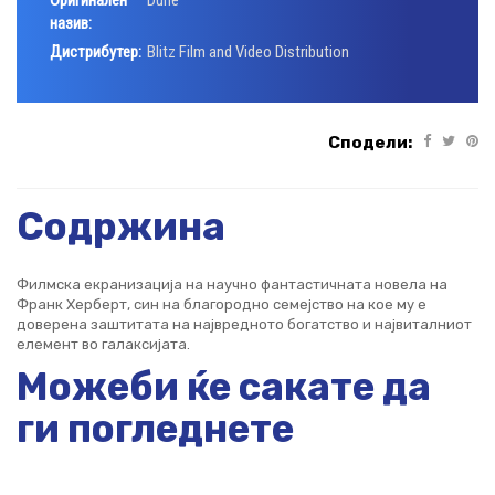
Оригинален
Dune
назив:
Дистрибутер:
Blitz Film and Video Distribution
Сподели:
Содржина
Филмска екранизација на научно фантастичната новела на
Франк Херберт, син на благородно семејство на кое му е
доверена заштитата на највредното богатство и највиталниот
елемент во галаксијата.
Можеби ќе сакате да
ги погледнете