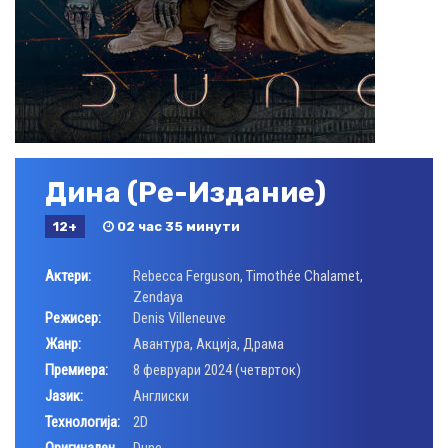
Дина (Ре-Издание)
12+
02 час 35 минути
Актери:
Rebecca Ferguson
,
Timothée Chalamet
,
Zendaya
Режисер:
Denis Villeneuve
Жанр:
Авантура
,
Акција
,
Драма
Премиера:
8 февруари 2024 (четврток)
Јазик:
Aнглиски
Технологија:
2D