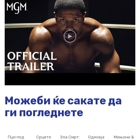
Можеби ќе сакате да
ги погледнете
Пци под
Срцето
Зла Смрт:
Одисеја
Мињони &