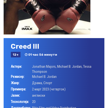
Creed III
12+
01 час 56 минути
Актери:
Jonathan Majors
,
Michael B. Jordan
,
Tessa
Thompson
Режисер:
Michael B. Jordan
Жанр:
Драма
,
Спорт
Премиера:
2 март 2023 (четврток)
Јазик:
англиски
Технологија:
2D