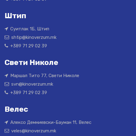
Штип
Суитлак 1Б, Штип
shtip@kinoverzum.mk
+389 71 29 02 39
Свети Николе
Маршал Тито 77, Свети Николе
svn@kinoverzum.mk
+389 71 29 02 39
Велес
Алексо Демниевски-Бауман 11, Велес
veles@kinoverzum.mk