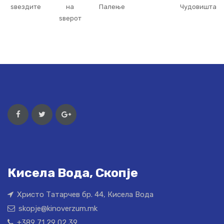
ѕвездите
на
Палење
Чудовишта
ѕверот
Кисела Вода, Скопје
Христо Татарчев бр. 44, Кисела Вода
skopje@kinoverzum.mk
+389 71 29 02 39