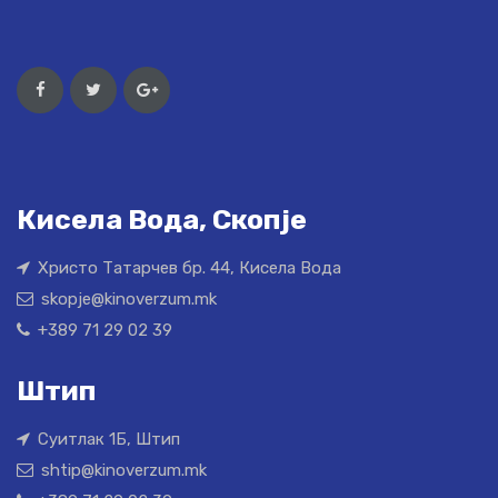
Кисела Вода, Скопје
Христо Татарчев бр. 44, Кисела Вода
skopje@kinoverzum.mk
+389 71 29 02 39
Штип
Суитлак 1Б, Штип
shtip@kinoverzum.mk