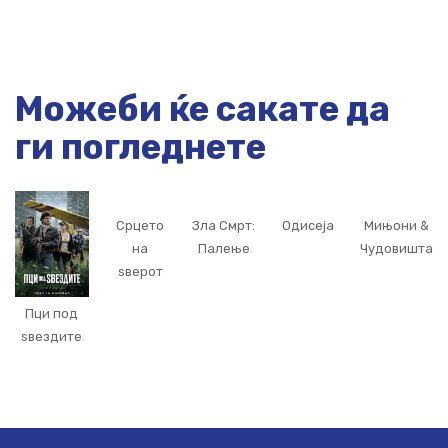
Можеби ќе сакате да
ги погледнете
Срцето
Зла Смрт:
Одисеја
Мињони &
на
Палење
Чудовишта
ѕверот
Пци под
ѕвездите