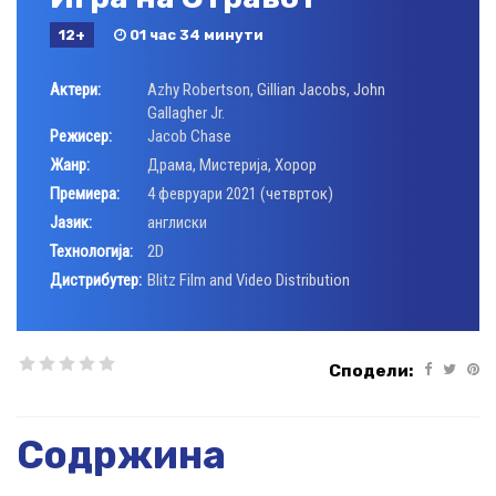
12+
01 час 34 минути
Актери:
Azhy Robertson
,
Gillian Jacobs
,
John
Gallagher Jr.
Режисер:
Jacob Chase
Жанр:
Драма
,
Мистерија
,
Хорор
Премиера:
4 февруари 2021 (четврток)
Јазик:
англиски
Технологија:
2D
Дистрибутер:
Blitz Film and Video Distribution
Сподели:
Содржина